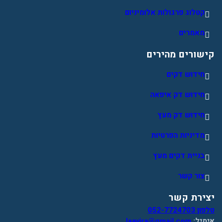
קטלוג פרגולות אלומיניום
מאמרים
קישורים מהירים
חידוש דקים
חידוש דק איפאה
חידוש דק מעץ
מדיניות הפרטיות
בניית דקים מעץ
צור קשר
יצירת קשר
טלפון 052-7724703
אימיל:
laavira@gmail.com