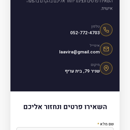
השאירו פרטים ונציגנו יחזור אליכם בהקדם בהצעה
אישית.
טלפון
052-772-4703
אימייל
laavira@gmail.com
מיקום
שניר 79, בית עריף
השאירו פרטים ונחזור אליכם
שם מלא
*