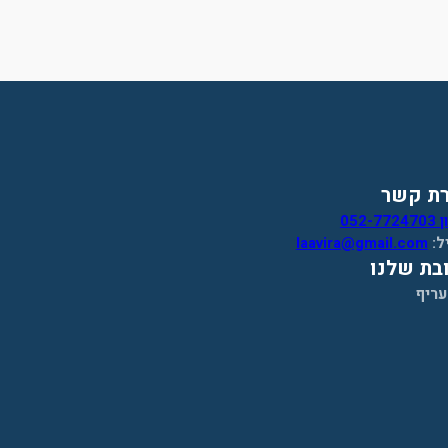
רת קשר
052-7
ל:
laavira@gmail.com
בת שלנו
עריף