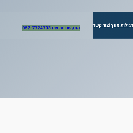
גולות מעץ |
צור קשר
התקשרו עכשיו 052-7724703