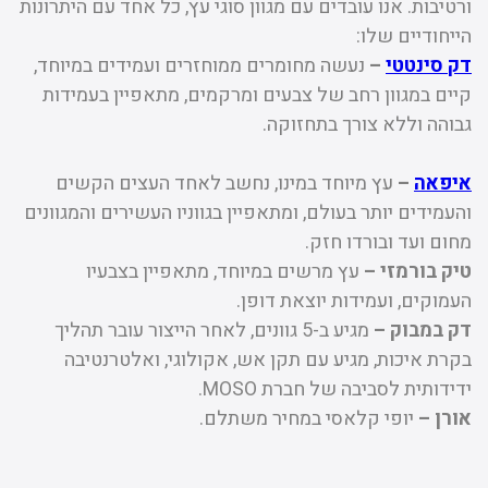
ורטיבות. אנו עובדים עם מגוון סוגי עץ, כל אחד עם היתרונות
הייחודיים שלו:
דק סינטטי
–
נעשה מחומרים ממוחזרים ועמידים במיוחד,
קיים במגוון רחב של צבעים ומרקמים, מתאפיין בעמידות
גבוהה וללא צורך בתחזוקה.
איפאה
–
עץ מיוחד במינו, נחשב לאחד העצים הקשים
והעמידים יותר בעולם, ומתאפיין בגווניו העשירים והמגוונים
מחום ועד ובורדו חזק.
טיק בורמזי –
עץ מרשים במיוחד, מתאפיין בצבעיו
העמוקים, ועמידות יוצאת דופן.
דק במבוק –
מגיע ב-5 גוונים, לאחר הייצור עובר תהליך
בקרת איכות, מגיע עם תקן אש, אקולוגי, ואלטרנטיבה
ידידותית לסביבה של חברת MOSO.
אורן –
יופי קלאסי במחיר משתלם.