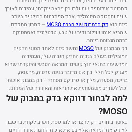
יותר ויותר בעלי בתים, אדריכלים ומעצבי נוף מחפשים
פתרונות איכותיים שישלבו בין מראה יוקרתי, עמידות לאורך
שנים ותחזוקה מינימלית. אחד הפתרונות הבולטים ביותר
כיום הוא
דק הבמבוק של חברת MOSO
– פתרון מתקדם
שמביא איתו שילוב נדיר של טבע, טכנולוגיה ואסתטיקה
ברמה הגבוהה ביותר.
דק הבמבוק של
MOSO
נחשב כיום לאחד מסוגי הדקים
המובילים בעולם בזכות החוזק הגבוה שלו, העמידות
המרשימה בתנאי חוץ קשים והמראה הטבעי והיוקרתי שהוא
מעניק לכל חלל. בין אם מדובר בגינה פרטית, מרפסת,
בריכה, מסעדה, מלון או פרויקט מסחרי – דק במבוק איכותי
יכול לשדרג משמעותית את הנראות והאווירה של המקום.
למה לבחור דווקא בדק במבוק של
MOSO?
כאשר בוחרים דק לחצר או למרפסת, חשוב לקחת בחשבון
לא רק את המראה אלא גם את איכות החומר, אורך החיים