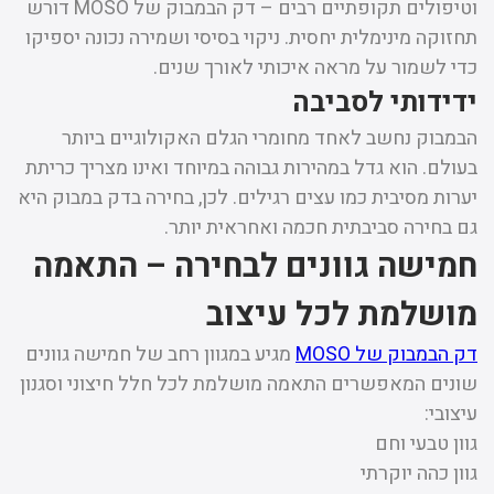
וטיפולים תקופתיים רבים – דק הבמבוק של MOSO דורש
תחזוקה מינימלית יחסית. ניקוי בסיסי ושמירה נכונה יספיקו
כדי לשמור על מראה איכותי לאורך שנים.
ידידותי לסביבה
הבמבוק נחשב לאחד מחומרי הגלם האקולוגיים ביותר
בעולם. הוא גדל במהירות גבוהה במיוחד ואינו מצריך כריתת
יערות מסיבית כמו עצים רגילים. לכן, בחירה בדק במבוק היא
גם בחירה סביבתית חכמה ואחראית יותר.
חמישה גוונים לבחירה – התאמה
מושלמת לכל עיצוב
דק הבמבוק של MOSO
מגיע במגוון רחב של חמישה גוונים
שונים המאפשרים התאמה מושלמת לכל חלל חיצוני וסגנון
עיצובי:
גוון טבעי וחם
גוון כהה יוקרתי