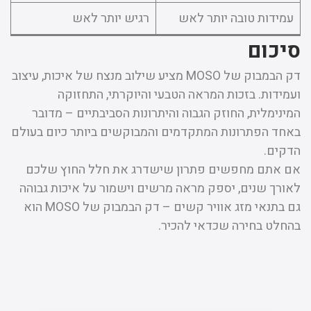
עמידות טובה יותר לאש
רגיש יותר לאש
סיכום
דק הבמבוק של MOSO מציע שילוב מנצח של איכות, עיצוב
ועמידות. בזכות המראה הטבעי והיוקרתי, התחזוקה
המינימלית, החוזק הגבוה והיתרונות הסביבתיים – מדובר
באחד הפתרונות המתקדמים והמבוקשים ביותר כיום בעולם
הדקים.
אם אתם מחפשים פתרון שישדרג את חלל החוץ שלכם
לאורך שנים, יספק מראה מרשים וישמור על איכות גבוהה
גם בתנאי מזג אוויר קשים – דק הבמבוק של MOSO הוא
בהחלט בחירה שכדאי להכיר.