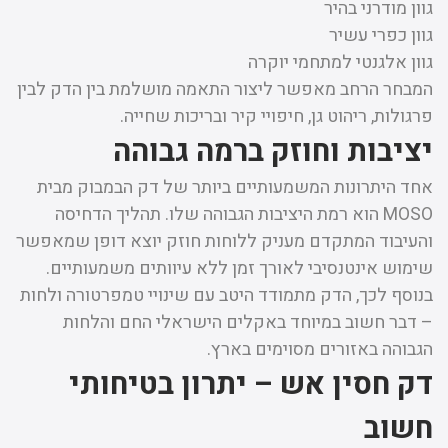
גוון מודרני בהיר
גוון כפרי עשיר
גוון אלגנטי למתחמי יוקרה
המבחר הרחב מאפשר ליצור התאמה מושלמת בין הדק לבין
פרגולות, ריהוט גן, חיפויי קיר ובריכות שחייה.
יציבות וחוזק ברמה גבוהה
אחד היתרונות המשמעותיים ביותר של דק הבמבוק מבית
MOSO הוא רמת היציבות הגבוהה שלו. תהליך הדחיסה
והעיבוד המתקדם מעניק ללוחות חוזק יוצא דופן שמאפשר
שימוש אינטנסיבי לאורך זמן ללא עיוותים משמעותיים.
בנוסף לכך, הדק מתמודד היטב עם שינויי טמפרטורה ולחות
– דבר חשוב במיוחד באקלים הישראלי החם והלחות
הגבוהה באזורים מסוימים בארץ.
דק חסין אש – יתרון בטיחותי
חשוב