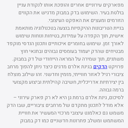
מפארקים עירוניים אחרים והופכת אותו לנקודת עניין
בולטת בעיר. השימוש בדק במבוק מדגיש את הקווים
הזורמים ומעצים את האפקט העיצובי.
בניית הטריבונות ההיקפיות בוצעה בטכנולוגיה מותאמת
אישית, תוך הקפדה על עמידות, בטיחות ונוחות שימוש
לאורך זמן. שימוש בחומרים איכותיים ותכנון הנדסי מוקפד
מבטיחים שהדק יעמוד בעומסים גבוהים ובתנאי חוץ
משתנים, תוך שמירה על המראה הייחודי של דק במבוק.
פרויקט
הדקים
בגינת אלרם מדגים כיצד ניתן להפוך מרחב
ציבורי רגיל לאזור חווייתי, מזמין וחדשני. זהו שילוב מוצלח
בין יצירתיות אדריכלית, חשיבה קהילתית וביצוע מקצועי
ברמה גבוהה.
לסיכום, גינת אלרם ברמת גן היא לא רק פארק עירוני –
אלא מודל לתכנון מתקדם של מרחבים ציבוריים, שבו הדק
משמש גם כאלמנט עיצובי מרכזי המעשיר את חוויית
המשתמש ומשלב פתרונות חדשניים כמו דק במבוק