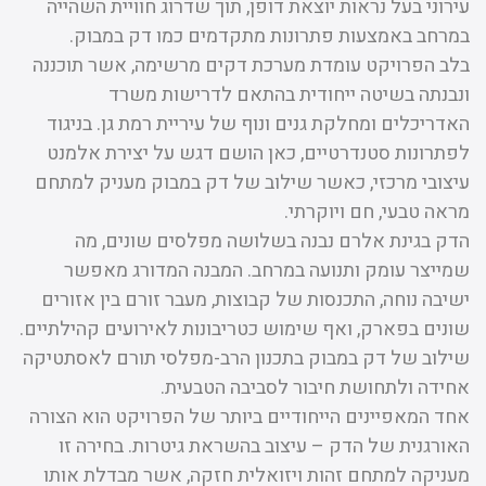
עירוני בעל נראות יוצאת דופן, תוך שדרוג חוויית השהייה
במרחב באמצעות פתרונות מתקדמים כמו דק במבוק.
בלב הפרויקט עומדת מערכת דקים מרשימה, אשר תוכננה
ונבנתה בשיטה ייחודית בהתאם לדרישות משרד
האדריכלים ומחלקת גנים ונוף של עיריית רמת גן. בניגוד
לפתרונות סטנדרטיים, כאן הושם דגש על יצירת אלמנט
עיצובי מרכזי, כאשר שילוב של דק במבוק מעניק למתחם
מראה טבעי, חם ויוקרתי.
הדק בגינת אלרם נבנה בשלושה מפלסים שונים, מה
שמייצר עומק ותנועה במרחב. המבנה המדורג מאפשר
ישיבה נוחה, התכנסות של קבוצות, מעבר זורם בין אזורים
שונים בפארק, ואף שימוש כטריבונות לאירועים קהילתיים.
שילוב של דק במבוק בתכנון הרב-מפלסי תורם לאסתטיקה
אחידה ולתחושת חיבור לסביבה הטבעית.
אחד המאפיינים הייחודיים ביותר של הפרויקט הוא הצורה
האורגנית של הדק – עיצוב בהשראת גיטרות. בחירה זו
מעניקה למתחם זהות ויזואלית חזקה, אשר מבדלת אותו