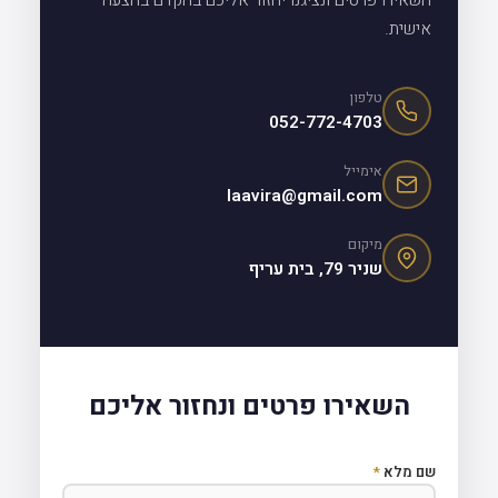
השאירו פרטים ונציגנו יחזור אליכם בהקדם בהצעה
אישית.
טלפון
052-772-4703
אימייל
laavira@gmail.com
מיקום
שניר 79, בית עריף
השאירו פרטים ונחזור אליכם
שם מלא
*