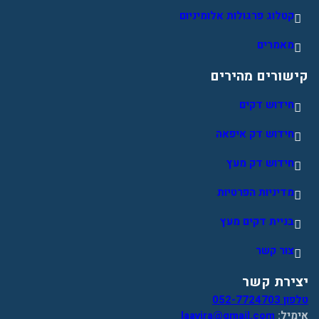
קטלוג פרגולות אלומיניום
מאמרים
קישורים מהירים
חידוש דקים
חידוש דק איפאה
חידוש דק מעץ
מדיניות הפרטיות
בניית דקים מעץ
צור קשר
יצירת קשר
טלפון 052-7724703
אימיל:
laavira@gmail.com