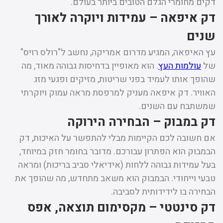
דקים מחומרי הגלם הטובים ביותר בעולם.
דק איפאה – עמידות ויוקרה לאורך
שנים
עץ האיפאה, המגיע מדרום אמריקה, נחשב ל"רולס רויס"
של
עולמות העץ
. הוא מאופיין בדחיסות גבוהה מאוד, מה
שהופך אותו לעמיד בפני שריטות, מזיקים ופגעי מזג
האוויר. דק איפאה מעניק למרפסת מראה עמוק ויוקרתי
שמשתבח עם השנים.
דק במבוק – הבחירה הירוקה
אם חשובה לכם הקיימות מבלי להתפשר על האיכות, דק
הבמבוק הוא הפתרון עבורכם. מדובר בחומר חזק במיוחד,
בעל עמידות גבוהה ללחות (אידיאלי סביב בריכות) ומראה
טבעי וייחודי. הבמבוק הוא משאב מתחדש, מה שהופך את
הבחירה בו לידידותית לסביבה.
דק סינטטי – מקסימום תוצאה, אפס