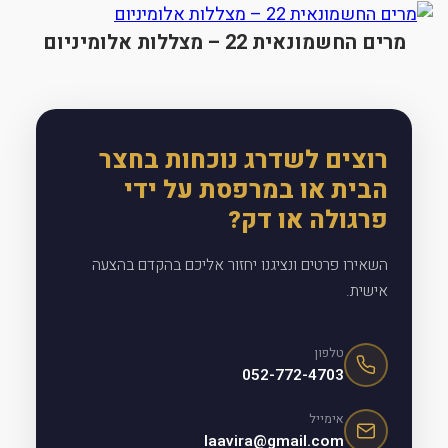
מרים החשמונאית 22 – מצללות אלומיניום
רוצים לשדרג נוכחות בחצר
הבית או במרפסת על ידי
פרגולה או דק?
השאירו פרטים ונציגנו יחזור אליכם בהקדם בהצעה
אישית.
טלפון
052-772-4703
אימייל
laavira@gmail.com