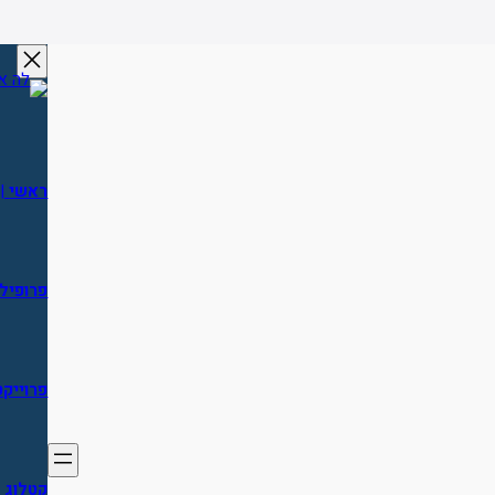
דלג
תוכן
ראשי
|
פרופיל
פרוייקט
קטלוג 