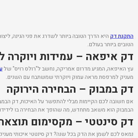
התקנת דק
היא הדרך הטובה ביותר לשדרג את פני הגינה, ליצור
הטובים ביותר בעולם.
דק איפאה – עמידות ויוקרה ל
עץ האיפאה, המגיע מדרום אמריקה, נחשב ל"רולס רויס" של
ע
מעניק למרפסת מראה עמוק ויוקרתי שמשתבח עם השנים.
דק במבוק – הבחירה הירוקה
אם חשובה לכם הקיימות מבלי להתפשר על האיכות, דק הבמבוק ה
הבמבוק הוא משאב מתחדש, מה שהופך את הבחירה בו לידידות
דק סינטטי – מקסימום תוצאה
נמאס לכם לשמן את הדק בכל שנה? דק סינטטי איכותי מעניק ל