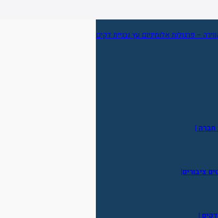
 חברה
|
ים ציבורים|
דקים
|