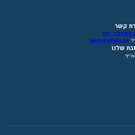
רת קשר
052-7
ל:
laavira@gmail.com
בת שלנו
עריף