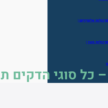
רגולות אלומיניום |
רגולות מעץ |
ר
– כל סוגי הדקים ת