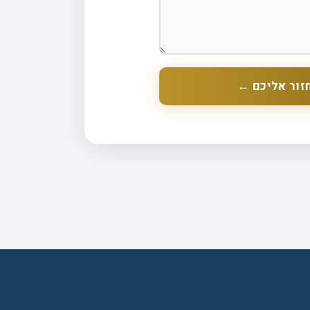
זור אליכם ←