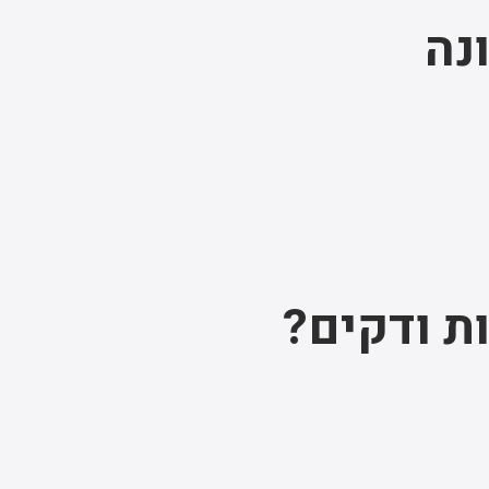
נה
ת ודקים?