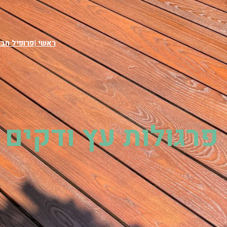
דלג
תוכן
ראשי
|
פרופיל חב
פרגולות עץ ודקים 