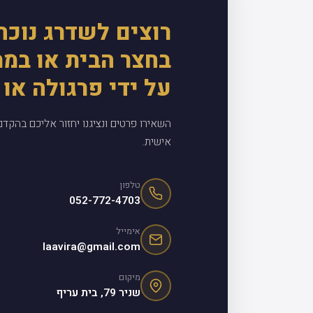
רוצים לשדרג נוכח
בחצר הבית או במ
על ידי פרגולה או 
השאירו פרטים ונציגנו יחזור אליכם בהקד
אישית.
טלפון
052-772-4703
אימייל
laavira@gmail.com
מיקום
שניר 79, בית עריף