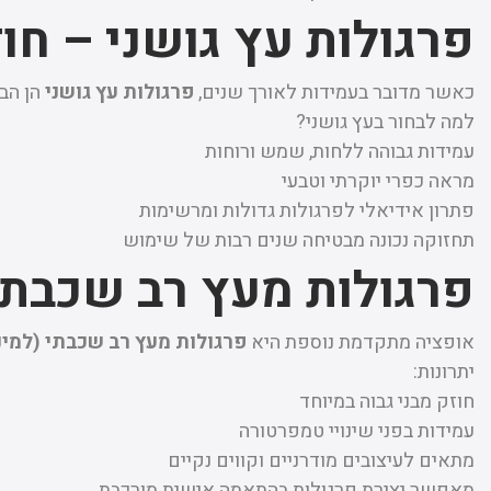
פרגולות עץ גושני – חו
כאשר מדובר בעמידות לאורך שנים,
פרגולות עץ גושני
הן הבח
למה לבחור בעץ גושני?
עמידות גבוהה ללחות, שמש ורוחות
מראה כפרי יוקרתי וטבעי
פתרון אידיאלי לפרגולות גדולות ומרשימות
תחזוקה נכונה מבטיחה שנים רבות של שימוש
פרגולות מעץ רב שכבתי
אופציה מתקדמת נוספת היא
פרגולות מעץ רב שכבתי (למינ
יתרונות:
חוזק מבני גבוה במיוחד
עמידות בפני שינויי טמפרטורה
מתאים לעיצובים מודרניים וקווים נקיים
מאפשר יצירת פרגולות בהתאמה אישית מורכבת