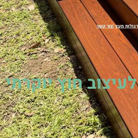
גולות מעץ |
צור קשר
התקשרו עכשיו 052-7724703
עיצוב חוץ יוקרתי