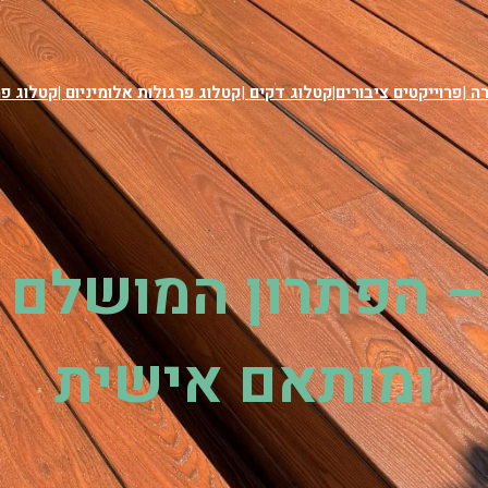
רה
|
פרוייקטים ציבורים|
קטלוג דקים
|
קטלוג פרגולות אלומיניום |
קטלוג פר
– הפתרון המושלם ל
ומותאם אישית