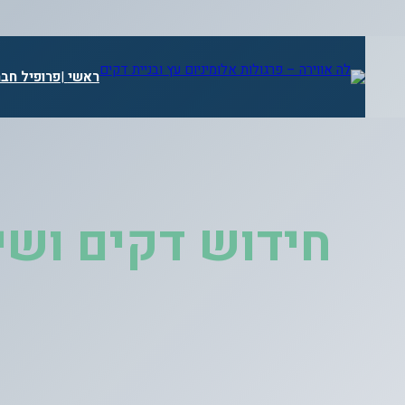
דלג
תוכן
ראשי
|
פרופיל חב
חידוש דקים ושי