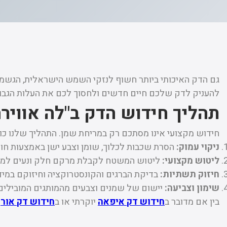
גם הדק האיכותי ביותר חשוף לנזקי השמש הישראלית, הגשמים
להעניק לדק שלכם חיים חדשים ולחסוך לכם את העלות הגב
תהליך חידוש הדק ב"לה אווירה
חידוש מקצועי אינו מסתכם רק במריחת שמן. התהליך שלנו כו
ניקוי עמוק:
הסרת שכבות לכלוך, שומן וצבע ישן באמצעות חומר
ליטוש מקצועי:
ליטוש המשטח לקבלת מרקם חלק ונעים למגע,
חיזוק תשתיות:
בדיקת הברגים והקונסטרוקציה וחיזוקם במיד
שימון וצביעה:
יישום של שמנים וצבעים מהמותגים המובילים בעולם, המעניקים שכ
בין אם מדובר ב
חידוש דק איפאה
יוקרתי או ב
חידוש דק אורן