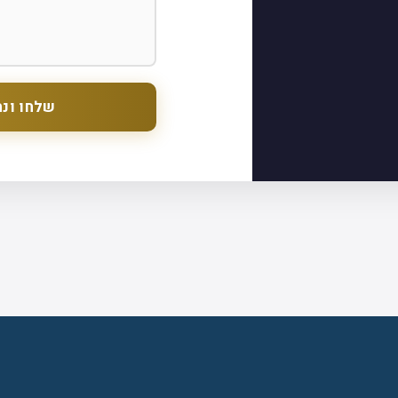
שלחו ונח