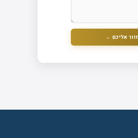
זור אליכם ←